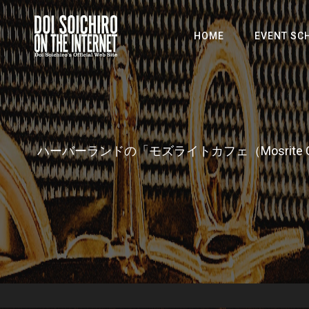
HOME
EVENT SC
土井総一郎 ウェブサイト
Doi Soichiro on
ハーバーランドの「モズライトカフェ（Mosri