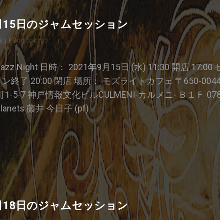
9月15日のジャムセッション
8
|
By
Byline
doisoichiro
e Jazz Night 日時： 2021年9月15日 (水) 11:30 開店 1
ション終了 20:00 閉店 場所： モズライトカフェ 〒650-00
5-7 神戸情報文化ビルCULMENI-カルメニ- Ｂ１Ｆ 078-3
lanets 藤井 今日子 (pf)
21
8月18日のジャムセッション