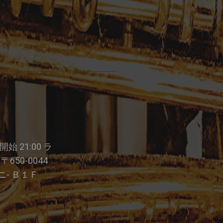
 開始 21:00 ラ
650-0044
ニ- Ｂ１Ｆ