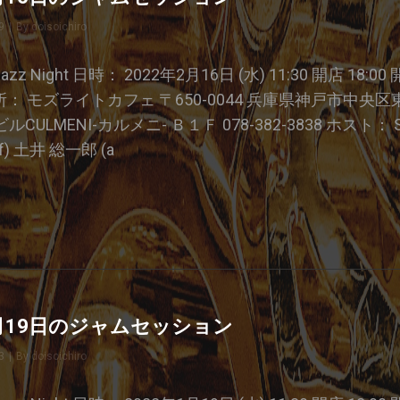
9
|
By
Byline
doisoichiro
e Jazz Night 日時： 2022年2月16日 (水) 11:30 開店 18:00
 場所： モズライトカフェ 〒650-0044 兵庫県神戸市中央区東
ULMENI-カルメニ- Ｂ１Ｆ 078-382-3838 ホスト： Smal
f) 土井 総一郎 (a
22
1月19日のジャムセッション
3
|
By
Byline
doisoichiro