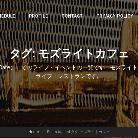
HEDULE
PROFILE
CONTACT
PRIVACY POLICY
 the Internet | 土井総一郎 オン・ジ
タグ: モズライトカフェ
te Cafe）」でのライブ・イベントの一覧です。モズラ
ライブ・レストランです。
Home
>
Posts tagged
タグ: モズライトカフェ