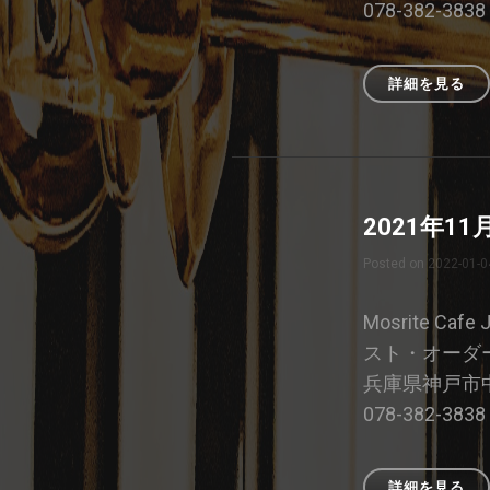
ン
078-382-383
詳細を見る
20
年
12
月
15
日
2021年1
の
ジ
Posted on
2022-01-0
ャ
ム
セ
Mosrite Caf
ッ
スト・オーダー 
シ
兵庫県神戸市中
ョ
ン
078-382-383
詳細を見る
20