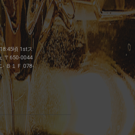
〜18:45頃 1stス
〒650-0044
 Ｂ１Ｆ 078-