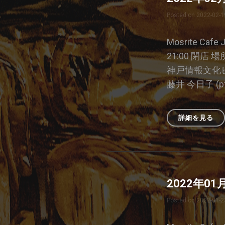
ラ
Posted on
2022-02-1
イ
ブ
Mosrite Caf
21:00 閉店
神戸情報文化ビルC
藤井 今日子 (p
詳細を見る
20
年
02
月
16
日
2022年0
の
ジ
Posted on
2022-01-2
ャ
ム
セ