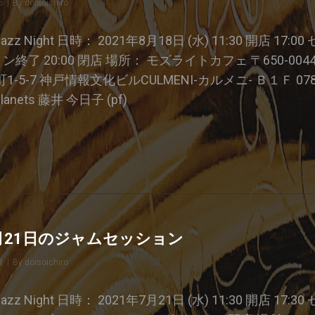
5
|
By
Byline
doisoichiro
e Jazz Night 日時： 2021年8月18日 (水) 11:30 開店 1
ション終了 20:00 閉店 場所： モズライトカフェ 〒650-00
5-7 神戸情報文化ビルCULMENI-カルメニ- Ｂ１Ｆ 078-3
lanets 藤井 今日子 (pf)
21
7月21日のジャムセッション
1
|
By
Byline
doisoichiro
e Jazz Night 日時： 2021年7月21日 (水) 11:30 開店 1