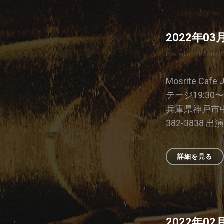
2022年0
Posted on
2022-03-2
Mosrite Caf
テージ19:30〜
兵庫県神戸市中央
382-3838 出演
詳細を見る
20
年
03
月
23
日
2022年0
の