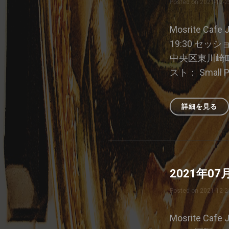
Posted on
2021-12-2
ャ
ム
セ
Mosrite Caf
ッ
19:30 セッ
シ
中央区東川崎町1-
ョ
ン
スト： Small P
詳細を見る
20
年
08
月
18
日
2021年0
の
ジ
Posted on
2021-12-2
ャ
ム
セ
Mosrite Caf
ッ