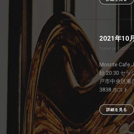
年
11
月
17
日
2021年1
の
ジ
Posted on
2022-01-0
ャ
ム
セ
Mosrite Caf
ッ
始 20:30 セ
シ
戸市中央区東川崎
ョ
ン
3838 ホスト： S
詳細を見る
20
年
10
月