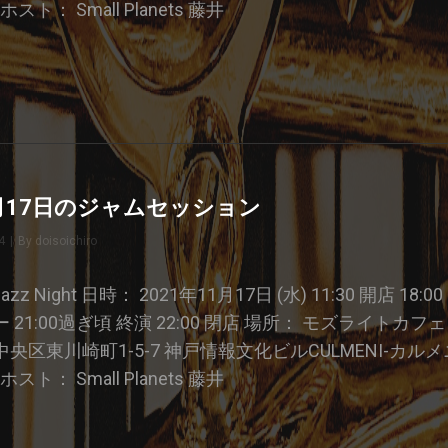
8 ホスト： Small Planets 藤井
21
1月17日のジャムセッション
4
|
By
Byline
doisoichiro
e Jazz Night 日時： 2021年11月17日 (水) 11:30 開店 18:00
21:00過ぎ頃 終演 22:00 閉店 場所： モズライトカフェ 〒
央区東川崎町1-5-7 神戸情報文化ビルCULMENI-カルメ
8 ホスト： Small Planets 藤井
21