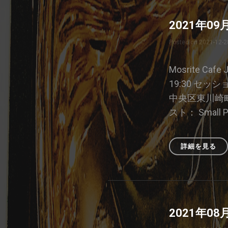
20
日
2021年0
の
ジ
Posted on
2021-12-2
ャ
ム
セ
Mosrite Caf
ッ
19:30 セッ
シ
中央区東川崎町1-
ョ
ン
スト： Small P
詳細を見る
20
年
09
月
15
日
2021年0
の
ジ