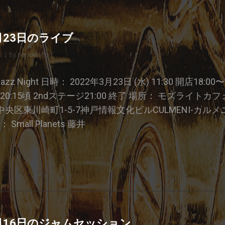
3月23日のライブ
2
|
By
Byline
doisoichiro
e Jazz Night 日時： 2022年3月23日 (水) 11:30 開店18:00
20:15頃 2ndステージ21:00 終了 場所： モズライトカフェ 
区東川崎町1-5-7神戸情報文化ビルCULMENI-カルメニ-
： Small Planets 藤井
22
2月16日のジャムセッション