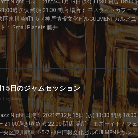
e Jazz Night 日時： 2022年1月19日 (水) 11:30 開店 18:00
:00過ぎ頃 終演 21:30 閉店 場所： モズライトカフェ 〒65
東川崎町1-5-7 神戸情報文化ビルCULMENI-カルメニ- 
ト： Small Planets 藤井
22
2月15日のジャムセッション
8
|
By
Byline
doisoichiro
e Jazz Night 日時： 2021年12月15日 (水) 11:30 開店 18:00
21:00過ぎ頃 終演 22:00 閉店 場所： モズライトカフェ 〒
央区東川崎町1-5-7 神戸情報文化ビルCULMENI-カルメ