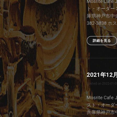
Mosrite Caf
ッ
ト・オーダー 21
シ
庫県神戸市中央区
ョ
ン
382-3838 ホス
詳細を見る
20
年
01
月
19
日
2021年1
の
ジ
Posted on
2022-01-0
ャ
ム
セ
Mosrite Caf
ッ
スト・オーダー 
シ
兵庫県神戸市中
ョ