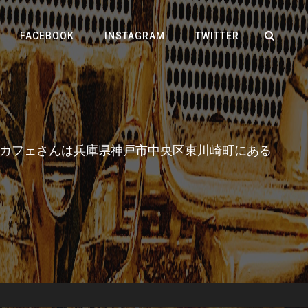
SEA
FACEBOOK
INSTAGRAM
TWITTER
・インターネット
イトカフェさんは兵庫県神戸市中央区東川崎町にある