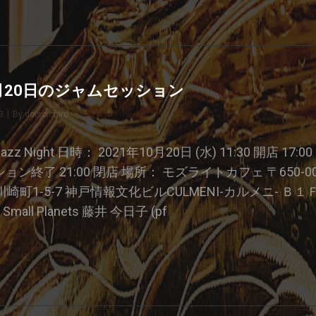
0月20日のジャムセッション
3
|
By
Byline
doisoichiro
e Jazz Night 日時： 2021年10月20日 (水) 11:30 開店 1
ッション終了 21:00 閉店 場所： モズライトカフェ 〒650-0
町1-5-7 神戸情報文化ビルCULMENI-カルメニ- Ｂ１Ｆ 0
mall Planets 藤井 今日子 (pf
21