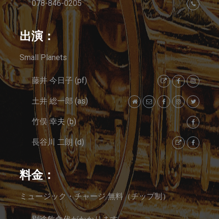
078-846-0205
出演：
Small Planets
藤井 今日子 (pf)
土井 総一郎 (as)
竹俣 幸夫 (b)
長谷川 二朗 (d)
料金：
ミュージック・チャージ 無料（チップ制）