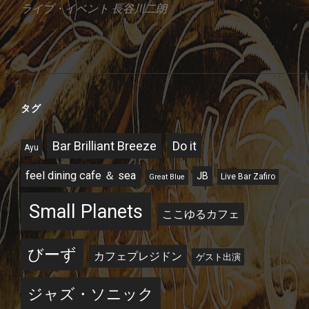
ライブ・イベント
長谷川二朗
タグ
Bar Brilliant Breeze
Do it
Ayu
feel dining cafe ＆ sea
JB
Live Bar Zafiro
Great Blue
Small Planets
ここゆるカフェ
びーず
カフェプレジドン
ゲスト出演
ジャズ・ソニック