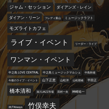
ジャム・セッション
ダイアンズ・レイン
ダイアン・リーン
ミュージックラフト
フレディ葉山
モズライトカフェ
ライブ・イベント
リーダー・ライブ
ワンマン・イベント
中之島 LOVE CENTRAL
中之島ミュージックマルシェ
中島幹雄
山下正恵
平田正
山松洋
今後のライブ・イベント
山松那緒
橋本清和
神崎祐一
湊川JAZZ市場
田村一央
竹俣幸夫
神戸Always