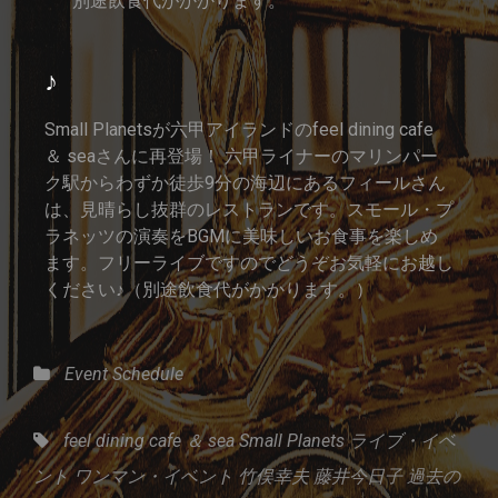
別途飲食代がかかります。
♪
Small Planetsが六甲アイランドのfeel dining cafe
＆ seaさんに再登場！ 六甲ライナーのマリンパー
ク駅からわずか徒歩9分の海辺にあるフィールさん
は、見晴らし抜群のレストランです。スモール・プ
ラネッツの演奏をBGMに美味しいお食事を楽しめ
ます。フリーライブですのでどうぞお気軽にお越し
ください♪（別途飲食代がかかります。）
Event Schedule
feel dining cafe ＆ sea
Small Planets
ライブ・イベ
ント
ワンマン・イベント
竹俣幸夫
藤井今日子
過去の