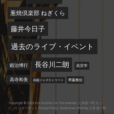
葱焼倶楽部 ねぎくら
藤井今日子
過去のライブ・イベント
長谷川二朗
鍜治博行
高宮学
高寺和美
齊藤雅信
高槻ジャズストリート
Copyright © 2026
Doi Soichiro On The Internet | 土井総一郎 オン・
ジ・インターネット
Privacy Policy
|
Audioman-Child By
土井 総一郎